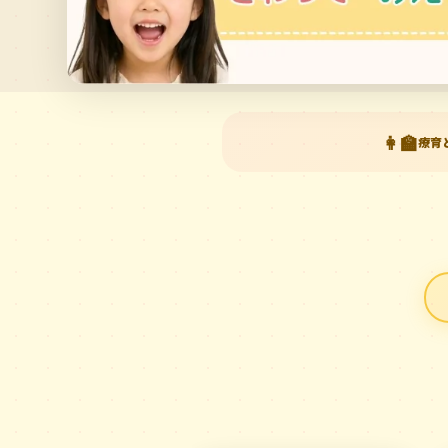
👩‍🏫
療育