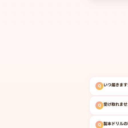
いつ届きます
Q
受け取れませ
Q
製本ドリルの
Q