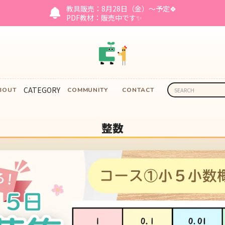
教具販売：8月28日（金）～予定🍀
PDF教材：販売中です✨
CATEGORY
BOUT
COMMUNITY
CONTACT
整数