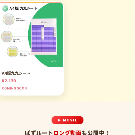
A4版九九シート
¥2,130
COMING SOON
▶ MOVIE
ぱずルート
ロング動画
も公開中！