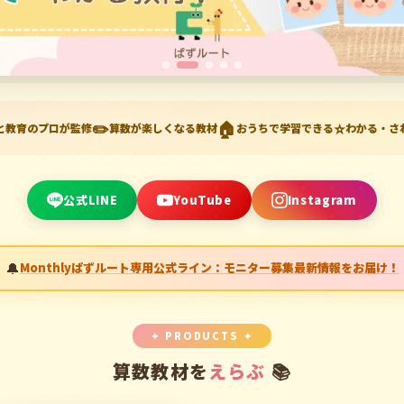
✏️
🏠
⭐
と教育のプロが監修
算数が楽しくなる教材
おうちで学習できる
わかる・さ
公式LINE
YouTube
Instagram
Monthlyぱずルート専用公式ライン：モニター募集最新情報をお届け！
✦ PRODUCTS ✦
算数教材を
えらぶ
📚