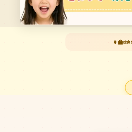
👩‍🏫
療育