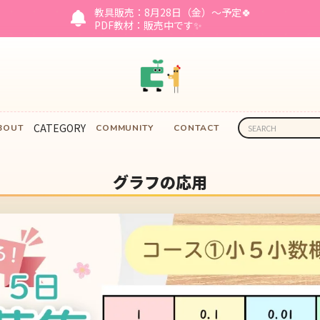
教具販売：8月28日（金）～予定🍀
PDF教材：販売中です✨
CATEGORY
BOUT
COMMUNITY
CONTACT
グラフの応用