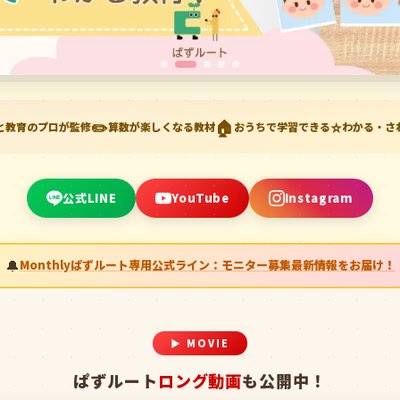
✏️
🏠
⭐
と教育のプロが監修
算数が楽しくなる教材
おうちで学習できる
わかる・さ
公式LINE
YouTube
Instagram
Monthlyぱずルート専用公式ライン：モニター募集最新情報をお届け！
▶ MOVIE
ぱずルート
ロング動画
も公開中！