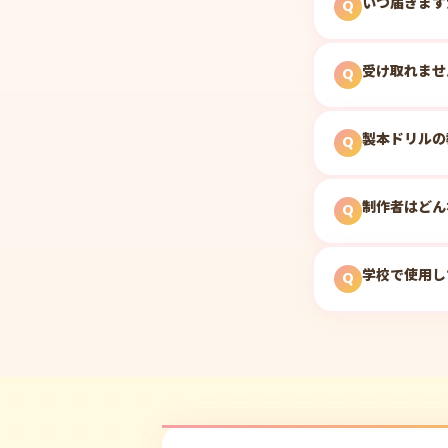
いつ届きます
Q
受け取れませ
Q
製本ドリルの
Q
制作者はどん
Q
学校で使用し
Q